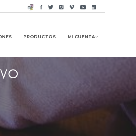
Facebook
Twitter
Instagram
Vimeo
Google
Google
Plus
Plus
ONES
PRODUCTOS
MI CUENTA
IVO