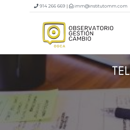
914 266 669
|
imm@institutomm.com
TE