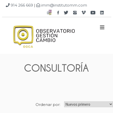
914 266 669
|
imm@institutomm.com
Facebook
Twitter
Instagram
Vimeo
Google
Goo
Plus
Plu
M
CONSULTORÍA
Ordenar por: