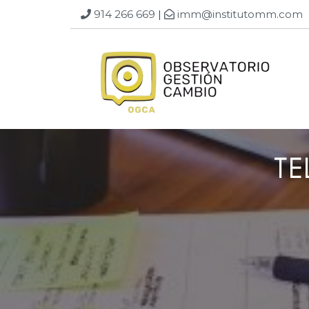
914 266 669
|
imm@institutomm.com
TE