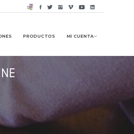
Facebook
Twitter
Instagram
Vimeo
Google
Google
Plus
Plus
ONES
PRODUCTOS
MI CUENTA
INE